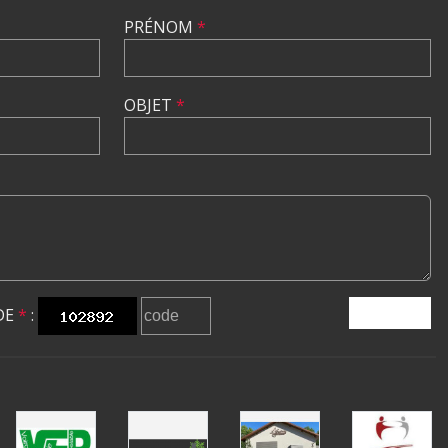
PRÉNOM
*
OBJET
*
DE
*
:
ENVOYER