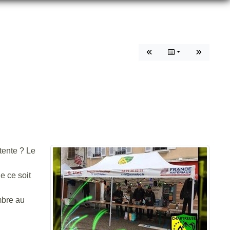
 CRC
tente ? Le
e ce soit
mbre au