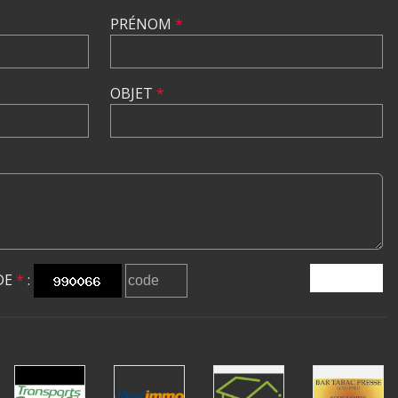
PRÉNOM
*
OBJET
*
DE
*
:
ENVOYER