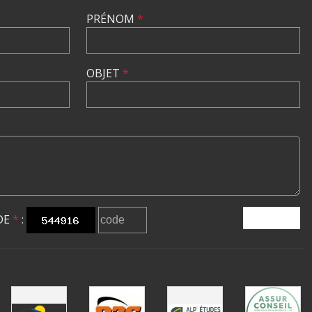
PRÉNOM
*
OBJET
*
DE
*
:
ENVOYER