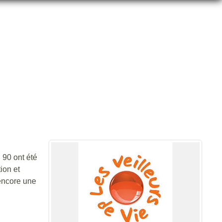
, 90 ont été
ion et
 encore une