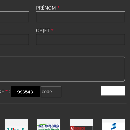
PRÉNOM
*
OBJET
*
DE
*
:
ENVOYER