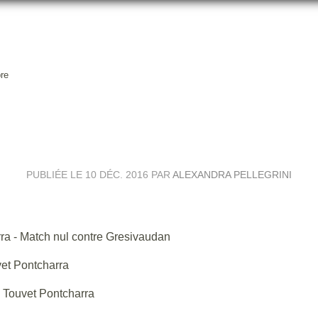
re
SULTATS DU SAMEDI 10 DÉCEM
PUBLIÉE LE
10 DÉC. 2016
PAR
ALEXANDRA PELLEGRINI
rra - Match nul contre Gresivaudan
vet Pontcharra
e Touvet Pontcharra