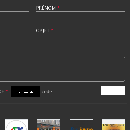
PRÉNOM
*
OBJET
*
DE
*
:
ENVOYER